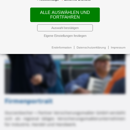
ALLE AUSWÄHLEN UND
FORTFAHREN
Auswahl bestätigen
Eigene Einstellungen festlegen
Erstinformation
Datenschutzerklärung
Impressum
Firmenportrait
Sturzenbecher + Partner Versicherungsmakler GmbH versteht
sich als regional tätiges Versicherungsmaklerunternehmen
für Industrie, Handel und Handwerk.