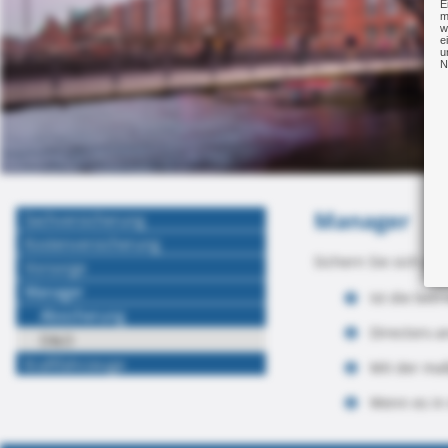
E
m
w
e
u
N
Manager
Sachversicherung
Kostenversicherung
Sichern Sie sich a
Vorsorge
Manager
Ist die bet
Absicherung
Directors-a
D&O
Kraftfahrzeuge
Mit der ma
Wenn es in 