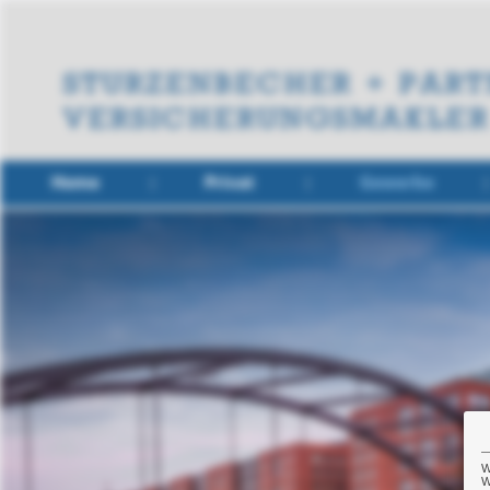
Home
Privat
Gewerbe
W
W