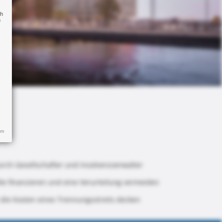
ch
n
um
urch Gesellschafter und Insolvenzverwalter
te finanzieren und eine Verurteilung vermeiden
 die Kosten eines Trennungsstreits decken