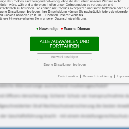
inige der Cookies sind zwingend notwendig, ohne die der Betrieb unserer Website nicht
öglich wäre, während andere uns helfen unser Onlineangebot zu verbessern und
irtschaftlich zu betreiben. Sie können alle Cookies akzeptieren und sofort fortfahren oder au
igene Einstellungen festlegen. Ihre Entscheidung können Sie nachträglich jederzeit widerrufe
nd Cookies abwählen (z.B. im Fußbereich unserer Website).
ähere Hinweise erhalten Sie in unserer Datenschutzerklärung.
Notwendige
Externe Dienste
ALLE AUSWÄHLEN UND
FORTFAHREN
Auswahl bestätigen
Eigene Einstellungen festlegen
ls Geschäftsführer ohne Unternehmensbeteiligung ab!
Erstinformation
Datenschutzerklärung
Impress
riebliche Altersvorsorge ausreichend insolvenzgeschützt?
nd-Officers-Versicherung: Sicherer Schutz vor Inanspruchnahme d
ßgeschneiderten Straf-Rechtsschutzversicherung die besten Anwäl
der Geschäftsführung kracht - mit einem Anstellungsrechtsschutz