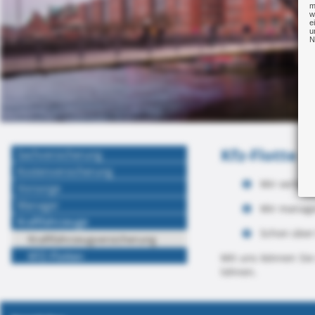
m
w
e
u
N
Kfz-Flotte
Sachversicherung
Kostenversicherung
Wir verhan
Vorsorge
Manager
Wir manage
Kraftfahrzeuge
Schon über
Kraftfahrzeugversicherung
KFZ-Flotten
Mit uns können Sie
lohnen.