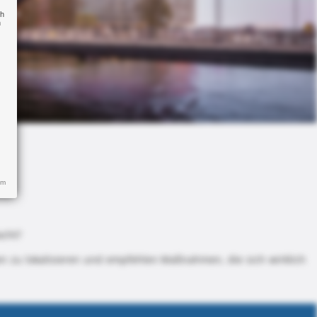
ch
n
um
acht?
en zu lokalisieren und empfehlen Maßnahmen, die sich wirklich