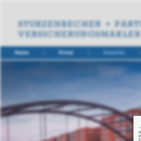
Home
Privat
Gewerbe
W
W
E