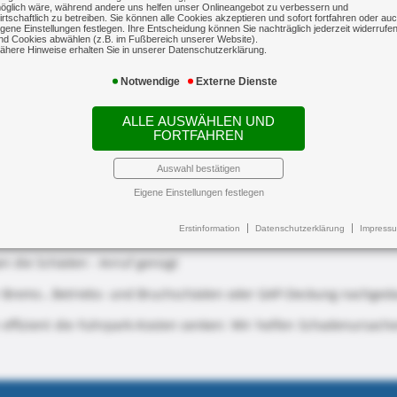
öglich wäre, während andere uns helfen unser Onlineangebot zu verbessern und
irtschaftlich zu betreiben. Sie können alle Cookies akzeptieren und sofort fortfahren oder au
igene Einstellungen festlegen. Ihre Entscheidung können Sie nachträglich jederzeit widerrufe
nd Cookies abwählen (z.B. im Fußbereich unserer Website).
ähere Hinweise erhalten Sie in unserer Datenschutzerklärung.
Notwendige
Externe Dienste
ALLE AUSWÄHLEN UND
FORTFAHREN
Auswahl bestätigen
Eigene Einstellungen festlegen
Erstinformation
Datenschutzerklärung
Impress
deln mit den Versicherern günstige Prämien
n die Schäden - Anruf genügt
 Brems-, Betriebs- und Bruchschäden oder GAP-Deckung nachged
 effizient die Fuhrpark-Kosten senken: Wir helfen Schadenursach