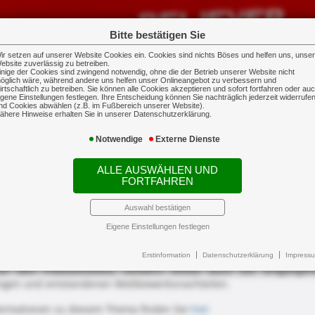
Bitte bestätigen Sie
ir setzen auf unserer Website Cookies ein. Cookies sind nichts Böses und helfen uns, unse
ebsite zuverlässig zu betreiben.
inige der Cookies sind zwingend notwendig, ohne die der Betrieb unserer Website nicht
öglich wäre, während andere uns helfen unser Onlineangebot zu verbessern und
irtschaftlich zu betreiben. Sie können alle Cookies akzeptieren und sofort fortfahren oder au
igene Einstellungen festlegen. Ihre Entscheidung können Sie nachträglich jederzeit widerrufe
nd Cookies abwählen (z.B. im Fußbereich unserer Website).
ähere Hinweise erhalten Sie in unserer Datenschutzerklärung.
Notwendige
Externe Dienste
terbrechung
ALLE AUSWÄHLEN UND
FORTFAHREN
n still - aber die Kosten laufen weiter: Die Betriebsunte
rm oder Vandalismus können verheerende Folgen haben: Von einem M
Auswahl bestätigen
ie Fixkosten wie Miete und Nebenkosten sowie Löhne und Gehälter
Eigene Einstellungen festlegen
lten Sie mit einer Betriebsunterbrechungsversicherung vorsorgen.
Erstinformation
Datenschutzerklärung
Impress
nur den Fixkostenblock, sondern leistet auch bei entgang
en und entstandenen Wettbewerbsnachteilen.
ormationen zu diesem Thema finden Sie
hier