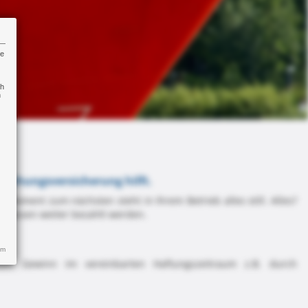
re
ch
n
rbrechungsversicherung hilft.
oment zum nächsten steht in Ihrem Betrieb alles still. Alles?
 müssen weiter bezahlt werden.
um
enem Gewinn im vereinbarten Haftungszeitraum z.B. durch