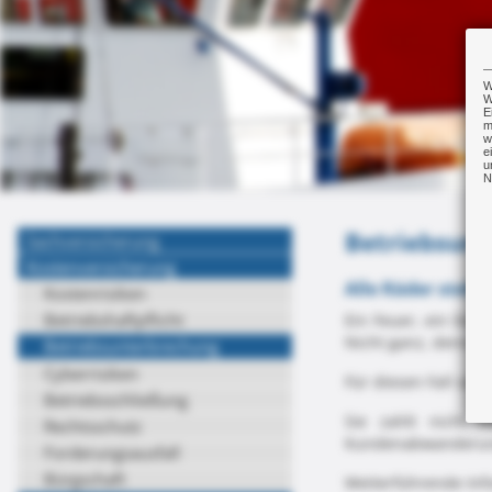
W
W
E
m
w
e
u
N
Betriebsun
Sachversicherung
Kostenversicherung
Alle Räder stehe
Kostenrisiken
Betriebshaftpflicht
Ein Feuer, ein Stu
Nicht ganz, denn d
Betriebsunterbrechung
Cyberrisiken
Für diesen Fall sol
Betriebsschließung
Sie zahlt nicht 
Rechtsschutz
Kundenabwanderung
Forderungsausfall
Bürgschaft
Weiterführende Inf