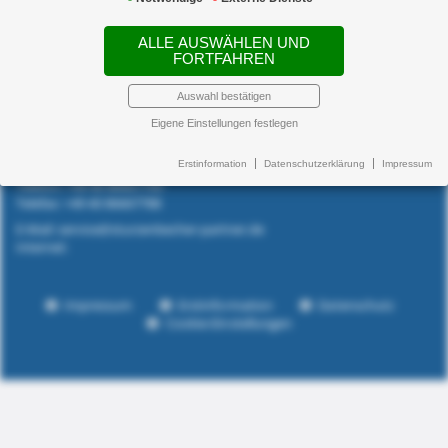
ALLE AUSWÄHLEN UND
Newsticker:
FORTFAHREN
Sturzenbecher + Partner
Auswahl bestätigen
Versicherungsmakler GmbH
Eigene Einstellungen festlegen
Blankeneser Landstraße 9
22587 Hamburg
Erstinformation
Datenschutzerklärung
Impressum
Telefon: +49 40 86667700
Telefax: +49 40 86667788
E-Mail: service@sturzenbecher-partner.de
Internet:
Impressum
Erstinformation
Datenschutz
Cookie-Einstellungen