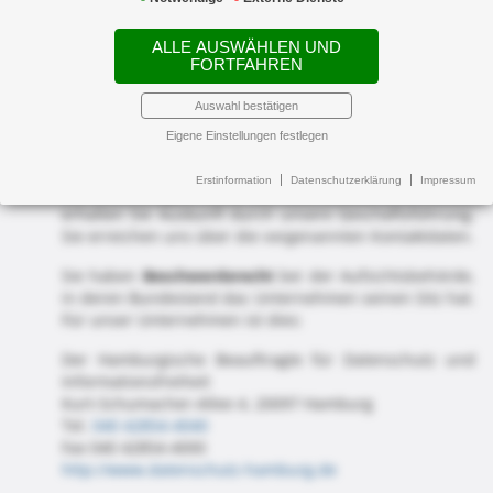
Revisions-Stand 06/2026 (vm)
ALLE AUSWÄHLEN UND
Sturzenbecher + Partner Versicherungsmakler GmbH
FORTFAHREN
Blankeneser Landstraße 9
22587 Hamburg
Auswahl bestätigen
Telefon:
+49 40 86667700
Eigene Einstellungen festlegen
E-Mail:
service(at)sturzenbecher-partner.de
Erstinformation
Datenschutzerklärung
Impressum
Bei allen Fragen rund um den Schutz Ihrer Daten
erhalten Sie Auskunft durch unsere Geschäftsführung,
Sie erreichen uns über die vorgenannten Kontaktdaten.
Sie haben
Beschwerderecht
bei der Aufsichtsbehörde,
in deren Bundesland das Unternehmen seinen Sitz hat.
Für unser Unternehmen ist dies:
Der Hamburgische Beauftragte für Datenschutz und
Informationsfreiheit
Kurt-Schumacher-Allee 4, 20097 Hamburg
Tel.
040 42854-4040
Fax 040 42854-4000
http://www.datenschutz-hamburg.de