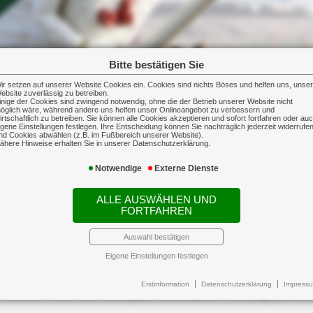
Bitte bestätigen Sie
ir setzen auf unserer Website Cookies ein. Cookies sind nichts Böses und helfen uns, unse
ebsite zuverlässig zu betreiben.
inige der Cookies sind zwingend notwendig, ohne die der Betrieb unserer Website nicht
öglich wäre, während andere uns helfen unser Onlineangebot zu verbessern und
irtschaftlich zu betreiben. Sie können alle Cookies akzeptieren und sofort fortfahren oder au
igene Einstellungen festlegen. Ihre Entscheidung können Sie nachträglich jederzeit widerrufe
nd Cookies abwählen (z.B. im Fußbereich unserer Website).
ähere Hinweise erhalten Sie in unserer Datenschutzerklärung.
pflicht
Notwendige
Externe Dienste
besten Betrieb zu Fehlern kommt: Betriebs- und Produkt
ALLE AUSWÄHLEN UND
er falschen Lieferungen ist kein Betrieb gefeit.
FORTFAHREN
r nicht die Unternehmensexistenz bedrohen, gehört eine Betriebs-
Auswahl bestätigen
den Unternehmer als auch seine gesetzlichen Vertreter vor den fin
Eigene Einstellungen festlegen
tung zum Schadenersatz fest, leistet die Betriebshaftpflichtvers
Erstinformation
Datenschutzerklärung
Impress
 bis zur Höhe der vertraglich vereinbarten Deckungssummen. 