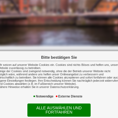
Bitte bestätigen Sie
ir setzen auf unserer Website Cookies ein. Cookies sind nichts Böses und helfen uns, unse
ebsite zuverlässig zu betreiben.
Informationsseiten erstellt, die Nutzen und Inhalte verschiedene
inige der Cookies sind zwingend notwendig, ohne die der Betrieb unserer Website nicht
öglich wäre, während andere uns helfen unser Onlineangebot zu verbessern und
irtschaftlich zu betreiben. Sie können alle Cookies akzeptieren und sofort fortfahren oder au
igene Einstellungen festlegen. Ihre Entscheidung können Sie nachträglich jederzeit widerrufe
nd Cookies abwählen (z.B. im Fußbereich unserer Website).
ähere Hinweise erhalten Sie in unserer Datenschutzerklärung.
chen Wechsel über Privat- und Gewerbethemen. Bleiben Sie auf d
Notwendige
Externe Dienste
ALLE AUSWÄHLEN UND
tücke zur privaten Haftpflichtversicherung der Haftpflichtkasse.
FORTFAHREN